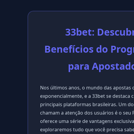
33bet: Descub
Benefícios do Pro
para Apostad
Nos últimos anos, o mundo das apostas o
exponencialmente, e a 33bet se destaca
principais plataformas brasileiras. Um do
chamam a atenção dos usuários é o seu 
oferece uma série de vantagens exclusiva
exploraremos tudo que você precisa sabe