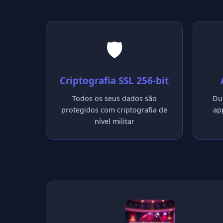
🛡️
Criptografia SSL 256-bit
Todos os seus dados são
Dup
protegidos com criptografia de
ap
nível militar