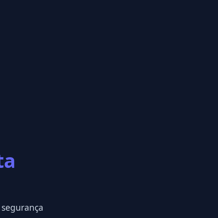
ta
e segurança