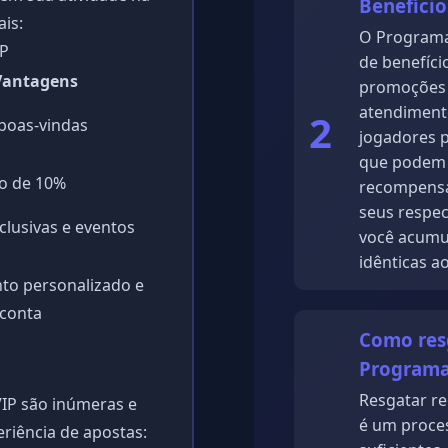
Benefício
ais:
O Programa
IP
de benefíci
Vantagens
promoções e
atendimento
2
boas-vindas
jogadores 
que podem 
ão de 10%
recompensas
seus respec
clusivas e eventos
você acumu
idênticas ao
to personalizado e
 conta
Como res
Programa
P
Resgatar r
VIP são inúmeras e
é um proce
riência de apostas: