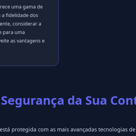
erece uma gama de
a fidelidade dos
ente, considerar a
e para uma
veite as vantagens e
 Segurança da Sua Con
está protegida com as mais avançadas tecnologias d